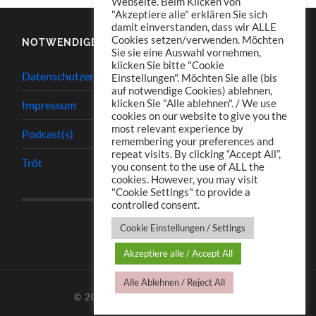
Webseite. Beim Klicken von
"Akzeptiere alle" erklären Sie sich
damit einverstanden, dass wir ALLE
Cookies setzen/verwenden. Möchten
NOTWENDIGES
Sie sie eine Auswahl vornehmen,
klicken Sie bitte "Cookie
Datenschutzerklärung
Einstellungen". Möchten Sie alle (bis
auf notwendige Cookies) ablehnen,
klicken Sie "Alle ablehnen". / We use
Impressum
cookies on our website to give you the
most relevant experience by
Podcast(s)
remembering your preferences and
repeat visits. By clicking “Accept All”,
Tröt
you consent to the use of ALL the
cookies. However, you may visit
"Cookie Settings" to provide a
controlled consent.
Cookie Einstellungen / Settings
Akzeptiere alle / Accept All
Alle Ablehnen / Reject All
© 2026
TJ.S PODCASTS
—
HOCH ↑