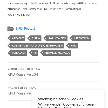
Namensnennung – Nicht kommerziell – Keine Bearbeitungen 4.0 International
Attribution – NonCommercial – NoDerivatives 4.0 International
(CC BY-NC-ND 4.0)
KRD
,
Podcast
ADVENT
AURA
HALLOWEEN
INFEKTION
KONSERVEN-RADIO-DOSENHAUSEN
KRD
PODCAST
TJ.
TRAVELLING JACK
VORHERIGER BEITRAG
KRD Konserve 204
NÄCHSTER BEITRAG
KRD Konserve 206
Wichtig in Sachen Cookies
Wir verwenden Cookies auf unserer