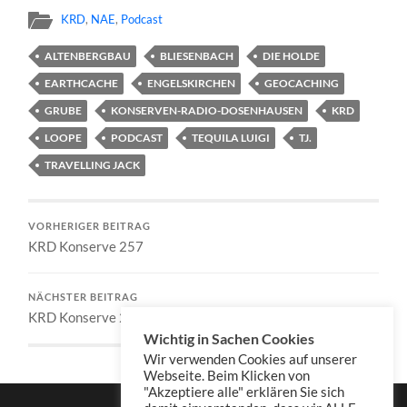
KRD
,
NAE
,
Podcast
ALTENBERGBAU
BLIESENBACH
DIE HOLDE
EARTHCACHE
ENGELSKIRCHEN
GEOCACHING
GRUBE
KONSERVEN-RADIO-DOSENHAUSEN
KRD
LOOPE
PODCAST
TEQUILA LUIGI
TJ.
TRAVELLING JACK
VORHERIGER BEITRAG
KRD Konserve 257
NÄCHSTER BEITRAG
KRD Konserve 259
Wichtig in Sachen Cookies
Wir verwenden Cookies auf unserer
Webseite. Beim Klicken von
"Akzeptiere alle" erklären Sie sich