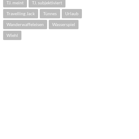
TJ. meint
TJ. subjektiviert
Travelling Jack
Tünnes
Urlaub
Wanderwaffeleisen
Wasserspiel
Wiehl