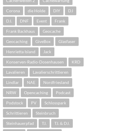
Cacherwelten 2
Cachewartung
Corona
die Holde
DIY
DJ
DJ.
DNF
Event
Frank
Frank Backhaus
Geocache
Geocaching
GiveBox
Glasfaser
Henrietta Island
Jack
Konserven-Radio-Dosenhausen
KRD
Lavalieren
Lavalierschrittieren
Lindlar
NAE
Nordfriesland
NRW
Opencaching
Podcast
Podstock
PV
Schlosspark
Schrittieren
Steinbruch
Steinhauerpfad
TJ.
TJ. & DJ.