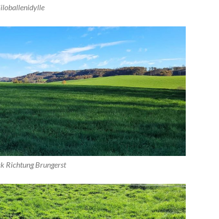
iloballenidylle
ck Richtung Brungerst