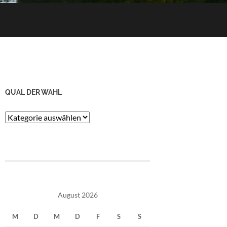
QUAL DER WAHL
Qual
der
Wahl
August 2026
M
D
M
D
F
S
S