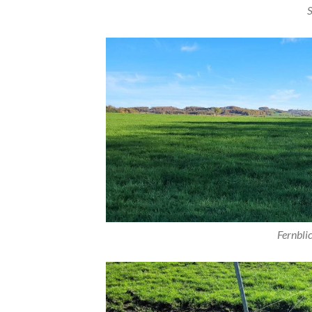
S
Fernbli