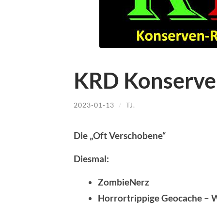
KRD Konserve
2023-01-13
/
TJ.
Die „Oft Verschobene“
Diesmal:
ZombieNerz
Horrortrippige Geocache – 