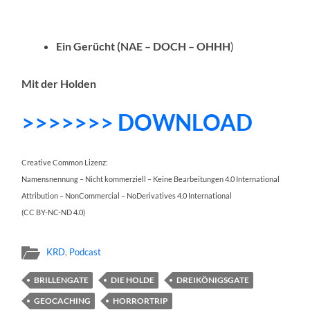
Ein Gerücht (NAE – DOCH – OHHH
)
Mit der Holden
>>>>>>> DOWNLOAD
Creative Common Lizenz:
Namensnennung – Nicht kommerziell – Keine Bearbeitungen 4.0 International
Attribution – NonCommercial – NoDerivatives 4.0 International
(CC BY-NC-ND 4.0)
KRD
,
Podcast
BRILLENGATE
DIE HOLDE
DREIKÖNIGSGATE
GEOCACHING
HORRORTRIP