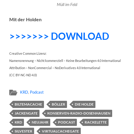
Müll im Feld
Mit der Holden
>>>>>>> DOWNLOAD
Creative Common Lizenz:
Namensnennung – Nicht kommerziell – Keine Bearbeitungen 4.0 International
Attribution – NonCommercial – NoDerivatives 4.0 International
(CC BY-NC-ND 4.0)
KRD
,
Podcast
BILTEMACACHE
BÖLLER
DIE HOLDE
JACKENGATE
KONSERVEN-RADIO-DOSENHAUSEN
KRD
NEUJAHR
PODCAST
RACKELETTE
SILVESTER
VIRTUALCACHEGATE