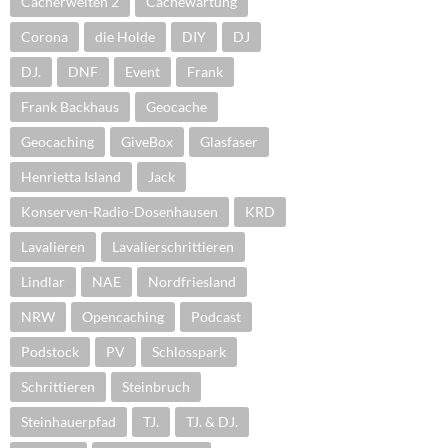
Cacherwelten 2
Cachewartung
Corona
die Holde
DIY
DJ
DJ.
DNF
Event
Frank
Frank Backhaus
Geocache
Geocaching
GiveBox
Glasfaser
Henrietta Island
Jack
Konserven-Radio-Dosenhausen
KRD
Lavalieren
Lavalierschrittieren
Lindlar
NAE
Nordfriesland
NRW
Opencaching
Podcast
Podstock
PV
Schlosspark
Schrittieren
Steinbruch
Steinhauerpfad
TJ.
TJ. & DJ.