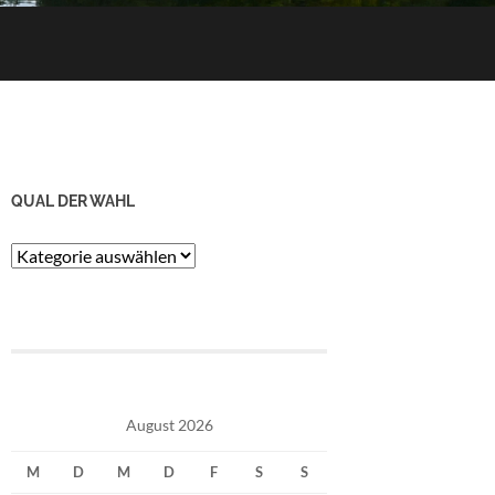
QUAL DER WAHL
Qual
der
Wahl
August 2026
M
D
M
D
F
S
S