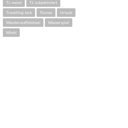
TJ. meint
TJ. subjektiviert
Travelling Jack
Tünnes
Urlaub
Wanderwaffeleisen
Wasserspiel
Wiehl