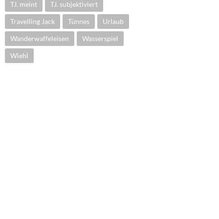
TJ. meint
TJ. subjektiviert
Travelling Jack
Tünnes
Urlaub
Wanderwaffeleisen
Wasserspiel
Wiehl