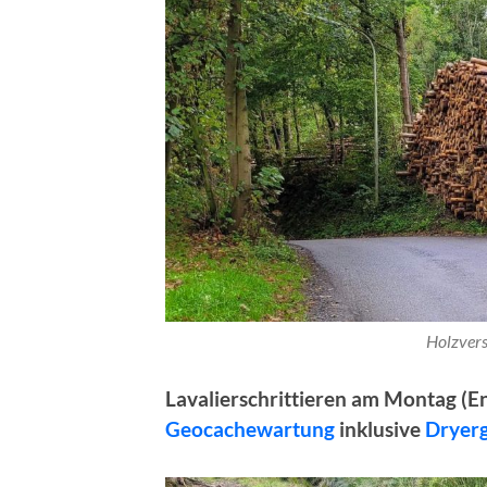
Holzvers
Lavalierschrittieren am Montag (E
Geocachewartung
inklusive
Dryer