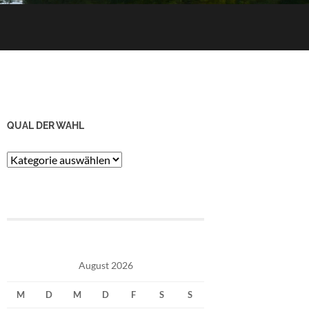
QUAL DER WAHL
Qual
der
Wahl
August 2026
M
D
M
D
F
S
S