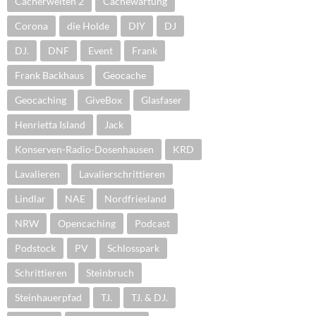
Cacherwelten 2
Cachewartung
Corona
die Holde
DIY
DJ
DJ.
DNF
Event
Frank
Frank Backhaus
Geocache
Geocaching
GiveBox
Glasfaser
Henrietta Island
Jack
Konserven-Radio-Dosenhausen
KRD
Lavalieren
Lavalierschrittieren
Lindlar
NAE
Nordfriesland
NRW
Opencaching
Podcast
Podstock
PV
Schlosspark
Schrittieren
Steinbruch
Steinhauerpfad
TJ.
TJ. & DJ.