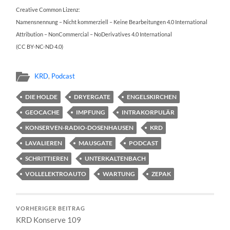
Creative Common Lizenz:
Namensnennung – Nicht kommerziell – Keine Bearbeitungen 4.0 International
Attribution – NonCommercial – NoDerivatives 4.0 International
(CC BY-NC-ND 4.0)
KRD
,
Podcast
DIE HOLDE
DRYERGATE
ENGELSKIRCHEN
GEOCACHE
IMPFUNG
INTRAKORPULÄR
KONSERVEN-RADIO-DOSENHAUSEN
KRD
LAVALIEREN
MAUSGATE
PODCAST
SCHRITTIEREN
UNTERKALTENBACH
VOLLELEKTROAUTO
WARTUNG
ZEPAK
VORHERIGER BEITRAG
KRD Konserve 109