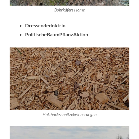
Bohrkäfers Home
Dresscodedoktrin
PolitischeBaumPflanzAktion
Holzhackschnitzelerinnerungen