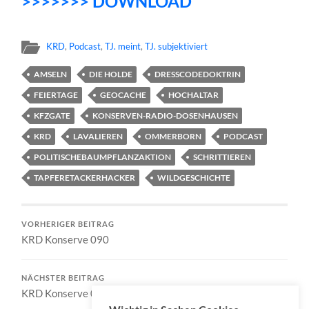
>>>>>>> DOWNLOAD
KRD
,
Podcast
,
TJ. meint
,
TJ. subjektiviert
AMSELN
DIE HOLDE
DRESSCODEDOKTRIN
FEIERTAGE
GEOCACHE
HOCHALTAR
KFZGATE
KONSERVEN-RADIO-DOSENHAUSEN
KRD
LAVALIEREN
OMMERBORN
PODCAST
POLITISCHEBAUMPFLANZAKTION
SCHRITTIEREN
TAPFERETACKERHACKER
WILDGESCHICHTE
VORHERIGER BEITRAG
KRD Konserve 090
NÄCHSTER BEITRAG
KRD Konserve 092