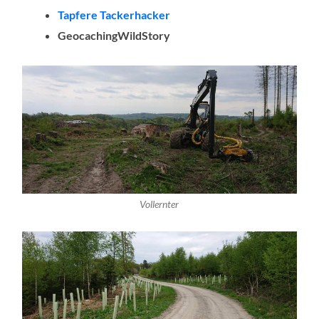
Tapfere Tackerhacker
GeocachingWildStory
Vollernter