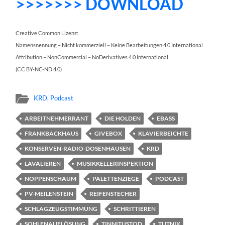
>>>>>>> DOWNLOAD
Creative Common Lizenz:
Namensnennung – Nicht kommerziell – Keine Bearbeitungen 4.0 International
Attribution – NonCommercial – NoDerivatives 4.0 International
(CC BY-NC-ND 4.0)
KRD
,
Podcast
ARBEITNEHMERRANT
DIE HOLDEN
EBASS
FRANKBACKHAUS
GIVEBOX
KLAVIERBEICHTE
KONSERVEN-RADIO-DOSENHAUSEN
KRD
LAVALIEREN
MUSIKKELLERINSPEKTION
NOPPENSCHAUM
PALETTENZIEGE
PODCAST
PV-MEILENSTEIN
REIFENSTECHER
SCHLAGZEUGSTIMMUNG
SCHRITTIEREN
SOHLENAUFLÖSUNG
TINNITUSTOD
TUTNIX