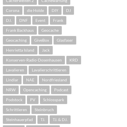
Cacherwelten 2
Cachewartung
Corona
die Holde
DIY
DJ
DJ.
DNF
Event
Frank
Frank Backhaus
Geocache
Geocaching
GiveBox
Glasfaser
Henrietta Island
Jack
Konserven-Radio-Dosenhausen
KRD
Lavalieren
Lavalierschrittieren
Lindlar
NAE
Nordfriesland
NRW
Opencaching
Podcast
Podstock
PV
Schlosspark
Schrittieren
Steinbruch
Steinhauerpfad
TJ.
TJ. & DJ.