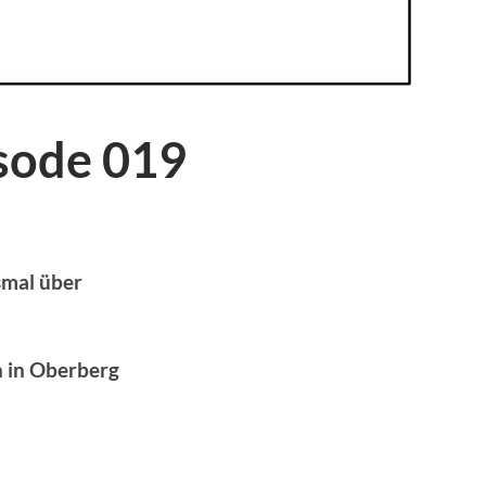
isode 019
smal über
 in Oberberg