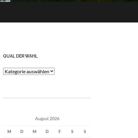
QUAL DER WAHL
Qual
der
Wahl
August 2026
M
D
M
D
F
S
S