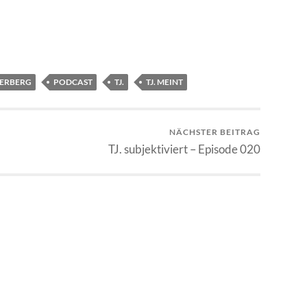
ERBERG
PODCAST
TJ.
TJ. MEINT
NÄCHSTER BEITRAG
TJ. subjektiviert – Episode 020