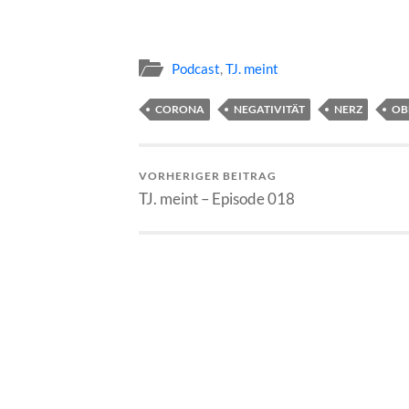
Podcast
,
TJ. meint
CORONA
NEGATIVITÄT
NERZ
OB
VORHERIGER BEITRAG
TJ. meint – Episode 018